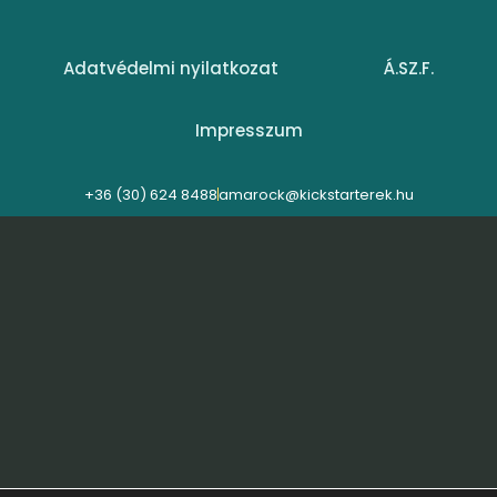
Adatvédelmi nyilatkozat
Á.SZ.F.
Impresszum
+36 (30) 624 8488
amarock@kickstarterek.hu