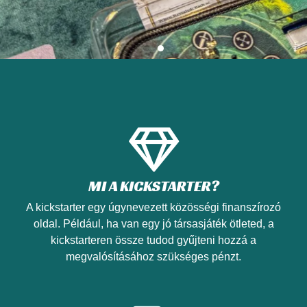
Az Elder Scrolls
világa az
asztalodon
A Chip Theory Games és az A-Z
kiadó jóvoltából 2025. telén
MI A KICKSTARTER?
asztalodra költözhet az egyik
A kickstarter egy úgynevezett közösségi finanszírozó
legnagyobb epikus kaland, ami
oldal. Például, ha van egy jó társasjáték ötleted, a
társasjátékban megjelent.
kickstarteren össze tudod gyűjteni hozzá a
Gigantikus világ, rengeteg
megvalósításához szükséges pénzt.
végigjátszható kampány, a
lábad térdig kopik, mire bejárod
Tamriel végtelen vidékét!