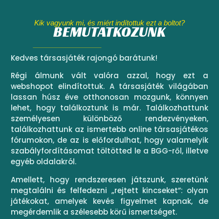
Kik vagyunk mi, és miért indítottuk ezt a boltot?
BEMUTATKOZUNK
Kedves társasjáték rajongó barátunk!
Régi álmunk vált valóra azzal, hogy ezt a
webshopot elindítottuk. A társasjáték világában
lassan húsz éve otthonosan mozgunk, könnyen
lehet, hogy találkoztunk is már. Találkozhattunk
személyesen különböző rendezvényeken,
találkozhattunk az ismertebb online társasjátékos
fórumokon, de az is előfordulhat, hogy valamelyik
szabályfordításomat töltötted le a BGG-ről, illetve
egyéb oldalakról.
Amellett, hogy rendszeresen játszunk, szeretünk
megtalálni és felfedezni „rejtett kincseket”: olyan
játékokat, amelyek kevés figyelmet kapnak, de
megérdemlik a szélesebb körű ismertséget.