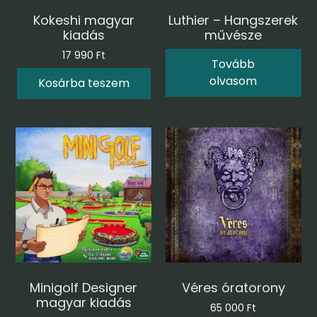
Kokeshi magyar
Luthier – Hangszerek
kiadás
művésze
17 990
Ft
Tovább
olvasom
Kosárba teszem
Minigolf Designer
Véres óratorony
magyar kiadás
65 000
Ft