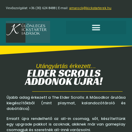
Vevőszolgálat: +36 (30) 624 8488 | E-mail:
amarock@kickstarterek.hu
Utángyártás érkezett...
ELDER SCROLLS
ADDONOK ÚJRA!
Újabb adag érkezett a The Elder Scrolls: A Másodkor árulása
kiegészítőkből (mint playmat, kalandozótároló és
dobótálca).
Emiatt újra rendelhető az all-in csomag, sőt, készítettünk
egy upgrade pakkot is azoknak, akiknek már van gameplay
csomagjuk és szeretnék all-inné varázsolni.