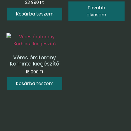
23 990
Ft
Tovább
Kosárba teszem
olvasom
Véres óratorony
Körhinta kiegészítő
16 000
Ft
Kosárba teszem