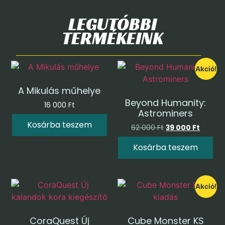
LEGUTÓBBI
TERMÉKEINK
Akció!
A Mikulás műhelye
Beyond Humanity:
16 000
Ft
Astrominers
Kosárba teszem
62 000
Ft
39 000
Ft
Kosárba teszem
Akció!
CoraQuest Új
Cube Monster KS