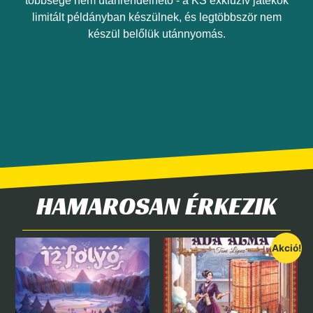
többsége nem utánrendelhető - a KS exkluzív játékok
limitált példányban készülnek, és legtöbbször nem
készül belőlük utánnyomás.
HAMAROSAN ÉRKEZIK
Akció!