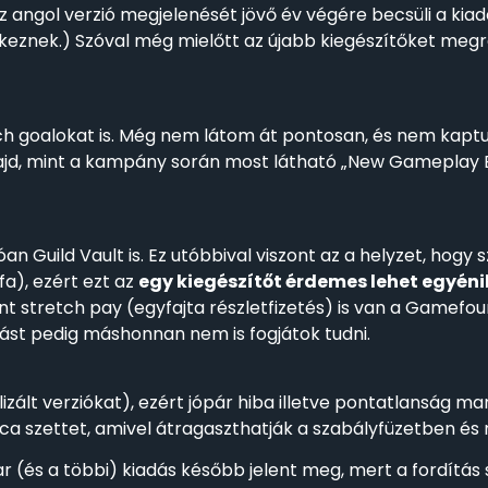
z angol verzió megjelenését jövő év végére becsüli a kiadó
eznek.) Szóval még mielőtt az újabb kiegészítőket megren
tch goalokat is. Még nem látom át pontosan, és nem kap
d, mint a kampány során most látható „New Gameplay Bun
óan Guild Vault is. Ez utóbbival viszont az a helyzet, hogy
a), ezért ezt az
egy kiegészítőt érdemes lehet egyén
t stretch pay (egyfajta részletfizetés) is van a Gamefou
ást pedig máshonnan nem is fogjátok tudni.
lizált verziókat), ezért jópár hiba illetve pontatlanság 
ica szettet, amivel átragaszthatják a szabályfüzetben és 
(és a többi) kiadás később jelent meg, mert a fordítás s