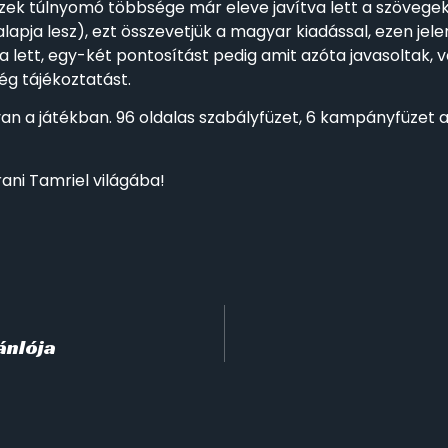
ezek túlnyomó többsége már eleve javítva lett a szövege
apja lesz), ezt összevetjük a magyar kiadással, ezen jelen
a lett, egy-két pontosítást pedig amit azóta javasoltak,
ég tájékoztatást.
n a játékban. 96 oldalas szabályfüzet, 6 kampányfüzet a
ani Tamriel világába!
ánlója