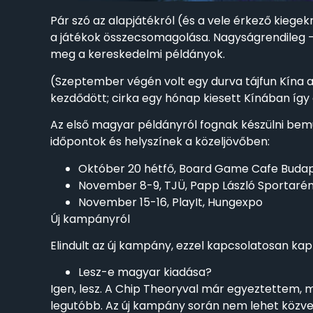
Pár szó az alapjátékról (és a vele érkező kiege
a játékok összecsomagolása. Nagyságrendileg – 
meg a kereskedelmi példányok.
(Szeptember végén volt egy durva tájfun Kína a
kezdődött; cirka egy hónap kiesett Kínában így a
Az első magyar példányról fognak készülni bemut
időpontok és helyszínek a közeljövőben:
Október 20 hétfő, Board Game Cafe Buda
November 8-9, TJÜ, Papp László Sportaré
November 15-16, PlayIt, Hungexpo
Új kampányról
Elindult az új kampány, ezzel kapcsolatosan k
Lesz-e magyar kiadása?
Igen, lesz. A Chip Theoryval már egyeztettem, 
legutóbb. Az új kampány során nem lehet közvetl