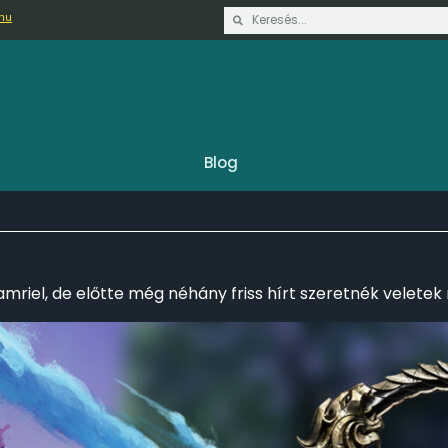
.hu
Blog
 Tamriel, de előtte még néhány friss hírt szeretnék velete