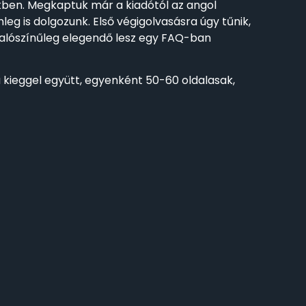
kben. Megkaptuk már a kiadótól az angol
leg is dolgozunk. Első végigolvasásra úgy tűnik,
 valószínűleg elegendő lesz egy FAQ-ban
 kieggel együtt, egyenként 50-60 oldalasak,