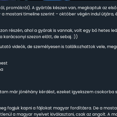
kről, promókról). A gyártás készen van, megkaptuk az első
a mostani timeline szerint – október végén indul útjára
zon részén, ahol a gyárak is vannak, volt egy bő hetes l
 karácsonyi szezon előtt, de sebaj. :))
ató videók, de személyesen is találkozhattok vele, megné
pest
na
aptam már jónéhány kérdést, ezeket igyekszem csokorba s
meg fogjuk kapni a fájlokat magyar fordításra. De a most
enül a magyar nyelvet kiválasztani, csak az angolt. A ma