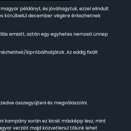
 magyar példányt, és jóváhagytuk, ezzel elindult
, és körülbelül december végére érkezhetnek
eállás emiatt, aztán egy egyhetes nemzeti ünnep
zhetitek/kipróbálhatjátok. Az eddig fixált
zedve összegyűjteni és megválaszolni.
ani kampány során ez kicsit másképp lesz, mint
gyar verziót majd közvetlenül tőlünk lehet