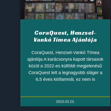
CoraQuest, Henzsel-
Vankó Tímea Ajánlója
CoraQuest, Henzsel-Vankó Tímea
ajánlója A karácsonyra kapott társasok
közül a 2022-es külföldi megjelenésű
CoraQuest lett a legnagyobb sláger a
6,5 éves kisfiamnál, ez nem is
2023.03.23.