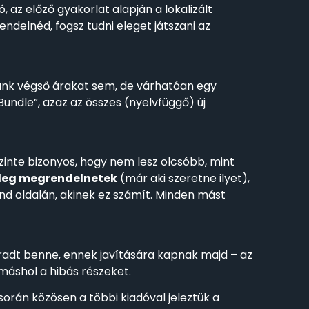
, az előző gyakorlat alapján a lokalizált
delnéd, fogsz tudni eleget játszani az
tunk végső árakat sem, de várhatóan egy
dle”, azaz az összes (nyelvfüggő) új
 szinte bizonyos, hogy nem lesz olcsóbb, mint
ileg megrendelnetek
(már aki szeretne ilyet),
nd oldalán, akinek ez számít. Minden mást
maradt benne, ennek javítására kapnak majd – az
máshol a hibás részeket.
orán közösen a többi kiadóval jeleztük a