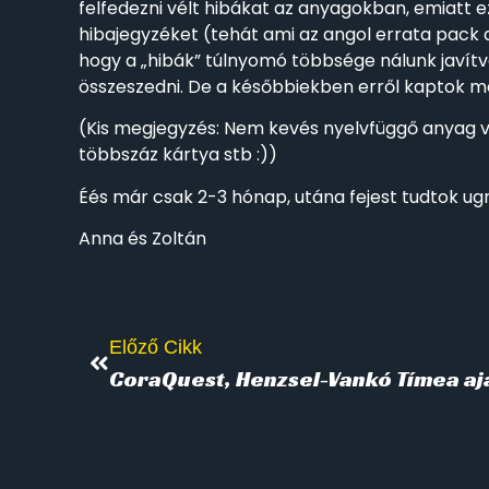
felfedezni vélt hibákat az anyagokban, emiatt 
hibajegyzéket (tehát ami az angol errata pack al
hogy a „hibák” túlnyomó többsége nálunk javítv
összeszedni. De a későbbiekben erről kaptok m
(Kis megjegyzés: Nem kevés nyelvfüggő anyag va
többszáz kártya stb :))
Éés már csak 2-3 hónap, utána fejest tudtok ugr
Anna és Zoltán
Előző Cikk
CoraQuest, Henzsel-Vankó Tímea aj