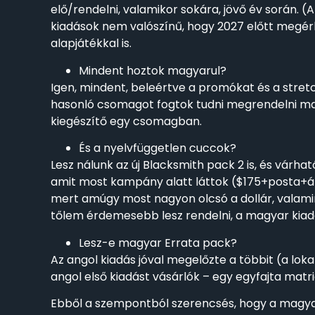
elő/rendelni, valamikor sokára, jövő év során. (A
kiadások nem valószínű, hogy 2027 előtt megérk
alapjátékkal is.
Mindent hoztok magyarul?
Igen, mindent, beleértve a promókat és a stre
hasonló csomagot fogtok tudni megrendelni maj
kiegészítő egy csomagban.
És a nyelvfüggetlen cuccok?
Lesz nálunk az új Blacksmith pack 2 is, és várhat
amit most kampány alatt láttok ($175+posta+áf
mert amúgy most nagyon olcsó a dollár, valamin
tőlem érdemesebb lesz rendelni, a magyar kiad
Lesz-e magyar Errata pack?
Az angol kiadás jóval megelőzte a többit (a loka
angol első kiadást vásárlók – egy egyfajta matr
Ebből a szempontból szerencsés, hogy a magyar 